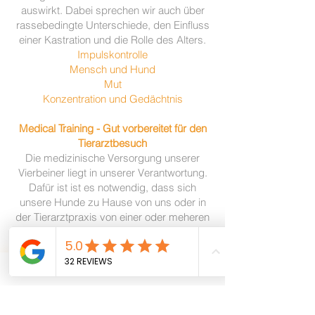
auswirkt. Dabei sprechen wir auch über
rassebedingte Unterschiede,
den Einfluss
einer Kastration und die Rolle des Alters.
Impulskontrolle
Mensch und Hund
Mut
Konzentration und Gedächtnis
Medical Training - Gut vorbereitet für den
Tierarztbesuch
Die medizinische Versorgung unserer
Vierbeiner liegt in unserer Verantwortung.
Dafür ist ist es notwendig, dass sich
unsere Hunde zu Hause von uns oder in
der Tierarztpraxis von einer oder meheren
fremden Personen untersuchen lassen.
Häufig sind diese Situationen für alle
Beteiligten mit Stress verbunden.
Unsere Sorge um den Hund und die
Schmerzen oder Unannehmlichlkeiten des
Hundes lassen sich nicht wegzaubern,