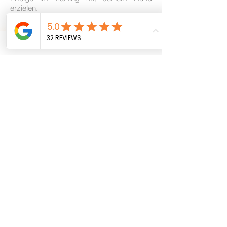
erzielen.
Deine
Wünsche, Ziele und Bedürfnisse
stehen dabei im Vordergrund und du
entscheidest, ob du den Weg mit mir
gemeinsam gehen möchtest. Ganz gleich,
ob dein Hund bereits einmal zugebissen
hat oder schlichtweg noch unerzogen ist -
ich werde dir offen, ehrlich und
vorurteilsfrei gegenübertreten.
Kontaktiere mich, ich helfe dir gerne
weiter!
Hundeschule Franziska Schreck
Impressum
Datenschutz
AGB